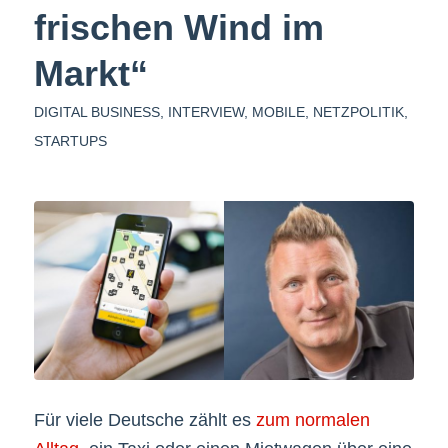
frischen Wind im
Markt“
DIGITAL BUSINESS
,
INTERVIEW
,
MOBILE
,
NETZPOLITIK
,
STARTUPS
Für viele Deutsche zählt es
zum normalen