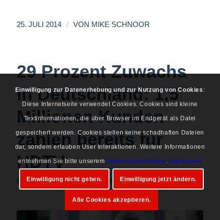
/
25. JULI 2014
VON
MIKE SCHNOOR
29 Prozent Zuwachs
in Deutschland: 1,5
Einwilligung zur Datenerhebung und zur Nutzung von Cookies
:
Diese Internetseite verwendet Cookies. Cookies sind kleine
Millionen Kunden
Textinformationen, die über Browser im Endgerät als Datei
zahlen bereits für
gespeichert werden. Cookies stellen keine schadhaften Dateien
dar, sondern erlauben User Interaktionen. Weitere Informationen
HDTV
entnehmen Sie bitte unserem
Datenschutzhinweis
.
Impressum
Einwilligung nicht geben.
Einwilligung jetzt ändern.
BEWEGTBILD
,
DIGITAL BUSINESS
,
MEDIEN
Alle Cookies akzeptieren.