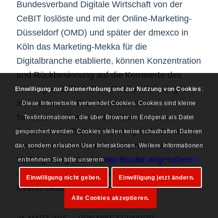
Bundesverband Digitale Wirtschaft von der
CeBIT loslöste und mit der Online-Marketing-
Düsseldorf (OMD) und später der dmexco in
Köln das Marketing-Mekka für die
Digitalbranche etablierte, können Konzentration
und Rückbesinnung auf die Kernwerte des
Werbegeschäfts helfen, Mobile Marketing im
Einwilligung zur Datenerhebung und zur Nutzung von Cookies
:
internationalen Flair der dmexco zu
Diese Internetseite verwendet Cookies. Cookies sind kleine
fokussieren. Wenn Mobile dann aus dem
Textinformationen, die über Browser im Endgerät als Datei
Schatten von Online-Marketing selbstbewusst
gespeichert werden. Cookies stellen keine schadhaften Dateien
heraustreten kann, und nicht immer als
dar, sondern erlauben User Interaktionen. Weitere Informationen
Verlängerung oder kleiner Bruder angesehen
entnehmen Sie bitte unserem
Datenschutzhinweis
.
Impressum
wird, wird sich das Standing auf anderen
Einwilligung nicht geben.
Einwilligung jetzt ändern.
Events deutlich erhöhen können.
Alle Cookies akzeptieren.