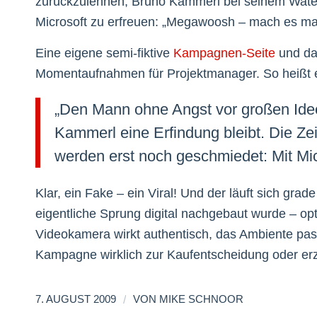
zurückzulehnen, Bruno Kammerl bei seinem Water
Microsoft zu erfreuen: „Megawoosh – mach es mach
Eine eigene semi-fiktive
Kampagnen-Seite
und da
Momentaufnahmen für Projektmanager. So heißt e
„Den Mann ohne Angst vor großen Idee
Kammerl eine Erfindung bleibt. Die Zeit
werden erst noch geschmiedet: Mit Micr
Klar, ein Fake – ein Viral! Und der läuft sich gra
eigentliche Sprung digital nachgebaut wurde – opt
Videokamera wirkt authentisch, das Ambiente pas
Kampagne wirklich zur Kaufentscheidung oder erze
/
7. AUGUST 2009
VON
MIKE SCHNOOR