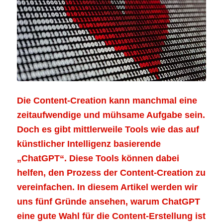
Die Content-Creation kann manchmal eine
zeitaufwendige und mühsame Aufgabe sein.
Doch es gibt mittlerweile Tools wie das auf
künstlicher Intelligenz basierende
„ChatGPT“. Diese Tools können dabei
helfen, den Prozess der Content-Creation zu
vereinfachen. In diesem Artikel werden wir
uns fünf Gründe ansehen, warum ChatGPT
eine gute Wahl für die Content-Erstellung ist