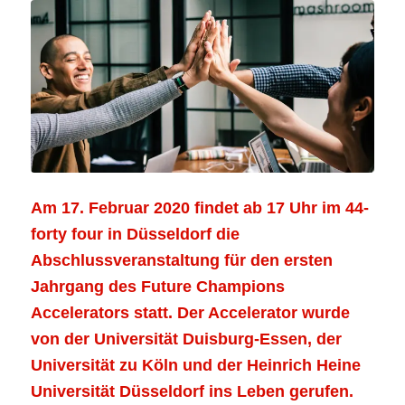
Am 17. Februar 2020 findet ab 17 Uhr im 44-
forty four in Düsseldorf die
Abschlussveranstaltung für den ersten
Jahrgang des Future Champions
Accelerators statt. Der Accelerator wurde
von der Universität Duisburg-Essen, der
Universität zu Köln und der Heinrich Heine
Universität Düsseldorf ins Leben gerufen.