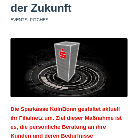
der Zukunft
EVENTS
,
PITCHES
Die Sparkasse KölnBonn gestaltet aktuell
ihr Filialnetz um. Ziel dieser Maßnahme ist
es, die persönliche Beratung an ihre
Kunden und deren Bedürfnisse