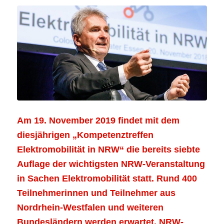
Am 19. November 2019 findet mit dem
diesjährigen „Kompetenztreffen
Elektromobilität in NRW“ die bereits siebte
Auflage der wichtigsten NRW-Veranstaltung
in Sachen Elektromobilität statt. Rund 400
Teilnehmerinnen und Teilnehmer aus
Nordrhein-Westfalen und weiteren
Bundesländern werden erwartet. NRW-