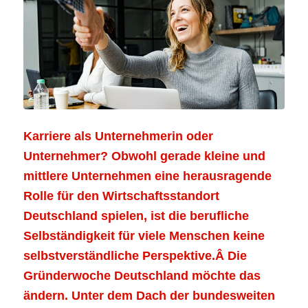
Karriere als Unternehmerin oder
Unternehmer? Obwohl gerade kleine und
mittlere Unternehmen eine herausragende
Rolle für den Wirtschaftsstandort
Deutschland spielen, ist die berufliche
Selbständigkeit für viele Menschen keine
selbstverständliche Perspektive.Â Die
Gründerwoche Deutschland möchte das
ändern. Unter dem Dach der bundesweiten