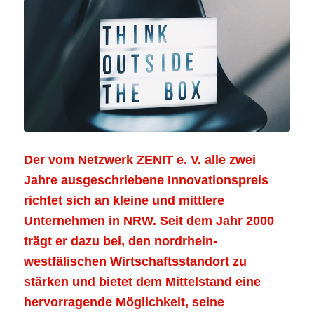
Der vom Netzwerk ZENIT e. V. alle zwei
Jahre ausgeschriebene Innovationspreis
richtet sich an kleine und mittlere
Unternehmen in NRW. Seit dem Jahr 2000
trägt er dazu bei, den nordrhein-
westfälischen Wirtschaftsstandort zu
stärken und bietet dem Mittelstand eine
hervorragende Möglichkeit, seine