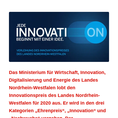
Das Ministerium für Wirtschaft, Innovation,
Digitalisierung und Energie des Landes
Nordrhein-Westfalen lobt den
Innovationspreis des Landes Nordrhein-
Westfalen für 2020 aus. Er wird in den drei
Kategorien „Ehrenpreis“, „Innovation“ und