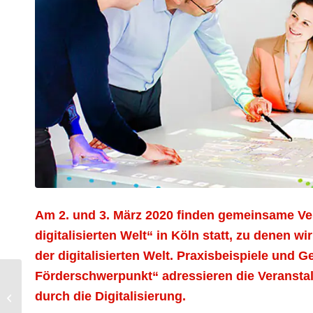
Am 2. und 3. März 2020 finden gemeinsame Ve
digitalisierten Welt“ in Köln statt, zu denen w
der digitalisierten Welt. Praxisbeispiele un
Förderschwerpunkt“ adressieren die Veransta
Jetzt anmelden zum
durch die Digitalisierung.
Startup Hochschul
Summit Rhein-Ruhr