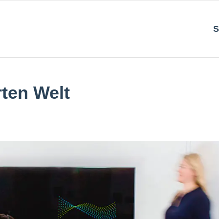
S
rten Welt