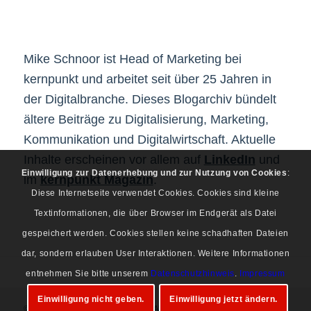
Mike Schnoor ist Head of Marketing bei
kernpunkt und arbeitet seit über 25 Jahren in
der Digitalbranche. Dieses Blogarchiv bündelt
ältere Beiträge zu Digitalisierung, Marketing,
Kommunikation und Digitalwirtschaft. Aktuelle
Inhalte erscheinen vor allem auf
LinkedIn
und
Einwilligung zur Datenerhebung und zur Nutzung von Cookies
:
im
kernpunkt Magazin
.
Diese Internetseite verwendet Cookies. Cookies sind kleine
Textinformationen, die über Browser im Endgerät als Datei
gespeichert werden. Cookies stellen keine schadhaften Dateien
dar, sondern erlauben User Interaktionen. Weitere Informationen
entnehmen Sie bitte unserem
Datenschutzhinweis
.
Impressum
Einwilligung nicht geben.
Einwilligung jetzt ändern.
© Copyright 1997-2026 Mike Schnoor. Alle Rechte vorbehalten.