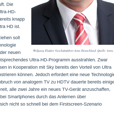
ft. Die
ltra-HD-
ereits knapp
ra HD ist.
iehen soll
hnologie
Wolfgang Elsäßer, Geschäftsführer Astra Deutschland. Quelle: Astra.
g der neuen
entsprechendes Ultra-HD-Programm ausstrahlen. Zwar
n in Kooperation mit Sky bereits den Vorteil von Ultra
trieren können. Jedoch erfordert eine neue Technologi
Umbruch von analogem TV zu HDTV dauerte bereits einig
reit, alle zwei Jahre ein neues TV-Gerät anzuschaffen,
 bei Smartphones durch das Anlernen über
 sich nicht so schnell bei dem Firstscreen-Szenario