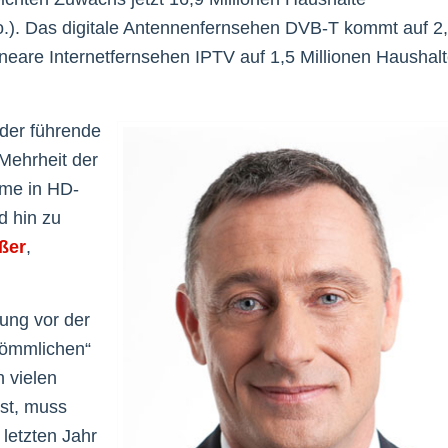
io.). Das digitale Antennenfernsehen DVB-T kommt auf 2
lineare Internetfernsehen IPTV auf 1,5 Millionen Haushal
t der führende
Mehrheit der
mme in HD-
d hin zu
ßer
,
rung vor der
rkömmlichen“
 vielen
st, muss
letzten Jahr