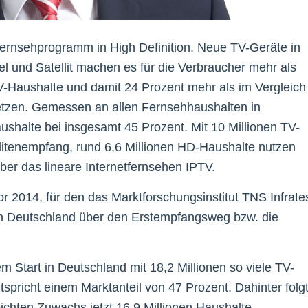
rnsehprogramm in High Definition. Neue TV-Geräte in
 und Satellit machen es für die Verbraucher mehr als
V-Haushalte und damit 24 Prozent mehr als im Vergleich
etzen. Gemessen an allen Fernsehhaushalten in
aushalte bei insgesamt 45 Prozent. Mit 10 Millionen TV-
ellitenempfang, rund 6,6 Millionen HD-Haushalte nutzen
ber das lineare Internetfernsehen IPTV.
 2014, für den das Marktforschungsinstitut TNS Infrate
n Deutschland über den Erstempfangsweg bzw. die
m Start in Deutschland mit 18,2 Millionen so viele TV-
tspricht einem Marktanteil von 47 Prozent. Dahinter folg
ichten Zuwachs jetzt 16,9 Millionen Haushalte