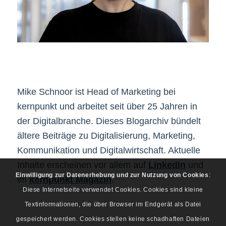
Mike Schnoor ist Head of Marketing bei
kernpunkt und arbeitet seit über 25 Jahren in
der Digitalbranche. Dieses Blogarchiv bündelt
ältere Beiträge zu Digitalisierung, Marketing,
Kommunikation und Digitalwirtschaft. Aktuelle
Inhalte erscheinen vor allem auf
LinkedIn
und
Einwilligung zur Datenerhebung und zur Nutzung von Cookies
:
im
kernpunkt Magazin
.
Diese Internetseite verwendet Cookies. Cookies sind kleine
Textinformationen, die über Browser im Endgerät als Datei
gespeichert werden. Cookies stellen keine schadhaften Dateien