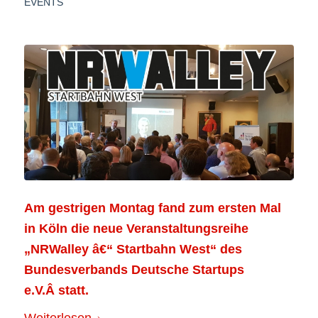
EVENTS
Am gestrigen Montag fand zum ersten Mal
in Köln die neue Veranstaltungsreihe
„NRWalley â€“ Startbahn West“ des
Bundesverbands Deutsche Startups
e.V.
Â statt.
Weiterlesen