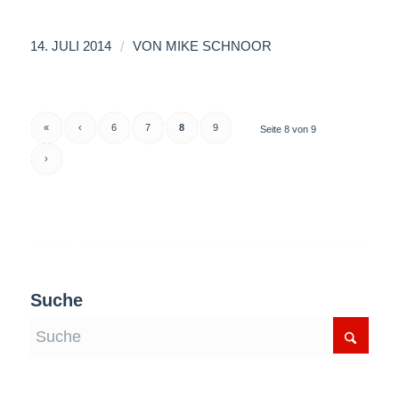
/
14. JULI 2014
VON
MIKE SCHNOOR
«
‹
6
7
8
9
Seite 8 von 9
›
Suche