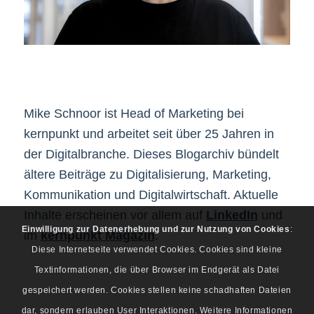
Mike Schnoor ist Head of Marketing bei
kernpunkt und arbeitet seit über 25 Jahren in
der Digitalbranche. Dieses Blogarchiv bündelt
ältere Beiträge zu Digitalisierung, Marketing,
Kommunikation und Digitalwirtschaft. Aktuelle
Inhalte erscheinen vor allem auf
LinkedIn
und
Einwilligung zur Datenerhebung und zur Nutzung von Cookies
:
im
kernpunkt Magazin
.
Diese Internetseite verwendet Cookies. Cookies sind kleine
Textinformationen, die über Browser im Endgerät als Datei
gespeichert werden. Cookies stellen keine schadhaften Dateien
dar, sondern erlauben User Interaktionen. Weitere Informationen