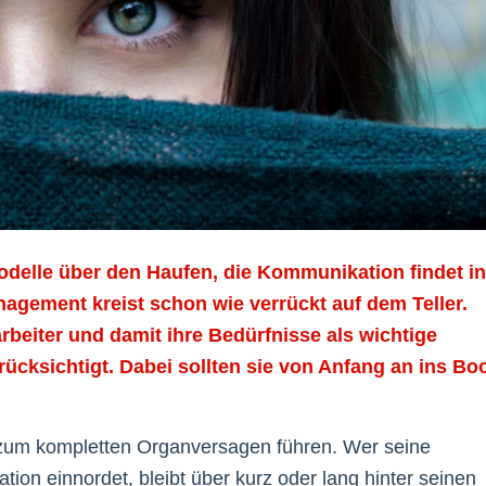
elle über den Haufen, die Kommunikation findet in
agement kreist schon wie verrückt auf dem Teller.
arbeiter und damit ihre Bedürfnisse als wichtige
ücksichtigt. Dabei sollten sie von Anfang an ins Bo
ll zum kompletten Organversagen führen. Wer seine
tion einnordet, bleibt über kurz oder lang hinter seinen