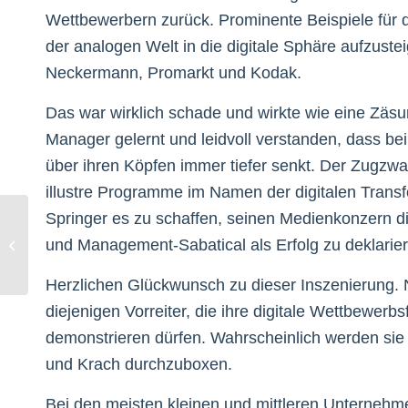
Wettbewerbern zurück. Prominente Beispiele für 
der analogen Welt in die digitale Sphäre aufzustei
Neckermann, Promarkt und Kodak.
Das war wirklich schade und wirkte wie eine Zäsu
Manager gelernt und leidvoll verstanden, dass bei
über ihren Köpfen immer tiefer senkt. Der Zugzwa
illustre Programme im Namen der digitalen Transf
Springer es zu schaffen, seinen Medienkonzern dig
Armutszeugnis der EU-
Kommission:
und Management-Sabatical als Erfolg zu deklarie
Deutschland bei
Digitalisierung nur auf
Herzlichen Glückwunsch zu dieser Inszenierung. N
Platz...
diejenigen Vorreiter, die ihre digitale Wettbewerb
demonstrieren dürfen. Wahrscheinlich werden sie 
und Krach durchzuboxen.
Bei den meisten kleinen und mittleren Unternehme