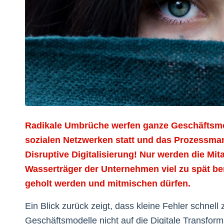
Radikale Umbrüche werfen ganze Geschäftsmod
sozialen Netzwerken statt und das Prozessman
Disruptive Digitalisierung! Nur werden die Mit
Wasserträger der Unternehmen viel zu spät ber
geholt werden und mitmischen dürfen.
Ein Blick zurück zeigt, dass kleine Fehler schne
Geschäftsmodelle nicht auf die Digitale Transforma