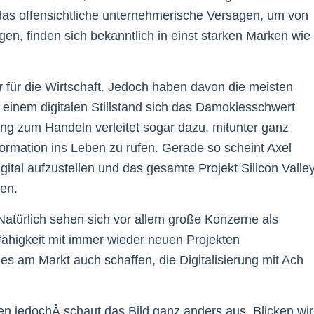
das offensichtliche unternehmerische Versagen, um von
gen, finden sich bekanntlich in einst starken Marken wie
r für die Wirtschaft. Jedoch haben davon die meisten
 einem digitalen Stillstand sich das Damoklesschwert
ng zum Handeln verleitet sogar dazu, mitunter ganz
ormation ins Leben zu rufen. Gerade so scheint Axel
ital aufzustellen und das gesamte Projekt Silicon Valle
ren.
atürlich sehen sich vor allem große Konzerne als
sfähigkeit mit immer wieder neuen Projekten
es am Markt auch schaffen, die Digitalisierung mit Ach
n jedochÂ schaut das Bild ganz anders aus. Blicken wir