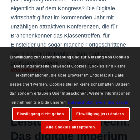
eigentlich auf dem Kongress? Die Digitale
Wirtschaft glänzt im kommenden Jahr mit
unzähligen attraktiven Konferenzen, die für
Branchenkenner das Klassentreffen, für
Einsteiger und sogar manche Fortgeschrittene
das proklamierte Neuland zum haptisch
Einwilligung zur Datenerhebung und zur Nutzung von Cookies
:
greifbaren Happening werden lassen.
Diese Internetseite verwendet Cookies. Cookies sind kleine
Weiterlesen
Textinformationen, die über Browser im Endgerät als Datei
gespeichert werden. Cookies stellen keine schadhaften Dateien
/
18. NOVEMBER 2014
VON
MIKE SCHNOOR
dar, sondern erlauben User Interaktionen. Weitere Informationen
entnehmen Sie bitte unserem
Datenschutzhinweis
.
Impressum
Einwilligung nicht geben.
Einwilligung jetzt ändern.
Leistungsschutzrecht:
Alle Cookies akzeptieren.
Das digitale Imperium