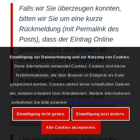
Falls wir Sie überzeugen konnten,
bitten wir Sie um eine kurze
Rückmeldung (mit Permalink des
Posts), dass der Eintrag Online
geschalten ist. So können wir
Einwilligung zur Datenerhebung und zur Nutzung von Cookies
:
Ihnen dann ein Exemplar der
Diese Internetseite verwendet Cookies. Cookies sind kleine
Studie mit den Ergebnissen
Textinformationen, die über Browser im Endgerät als Datei
zukommen lassen.
gespeichert werden. Cookies stellen keine schadhaften Dateien
dar, sondern erlauben User Interaktionen. Weitere Informationen
Technorati und Konsorten helfen dem
entnehmen Sie bitte unserem
Datenschutzhinweis
.
Impressum
eigenständigen und eigenverantwortlichen
Einwilligung nicht geben.
Einwilligung jetzt ändern.
Betreiber einer Umfrage diese nötigen
Rückschlüsse zu ziehen.
Alle Cookies akzeptieren.
Um einen allfälligen Aufwand für