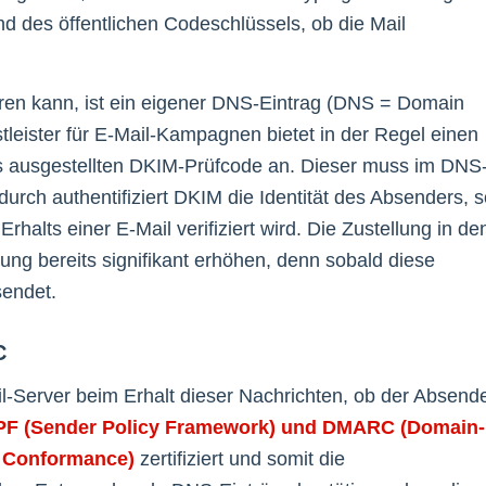
d des öffentlichen Codeschlüssels, ob die Mail
eren kann, ist ein eigener DNS-Eintrag (DNS = Domain
tleister für E-Mail-Kampagnen bietet in der Regel einen
s ausgestellten DKIM-Prüfcode an. Dieser muss im DNS
urch authentifiziert DKIM die Identität des Absenders, s
alts einer E-Mail verifiziert wird. Die Zustellung in de
rung bereits signifikant erhöhen, denn sobald diese
rsendet.
C
l-Server beim Erhalt dieser Nachrichten, ob der Absend
PF (Sender Policy Framework) und DMARC (Domain-
d Conformance)
zertifiziert und somit die