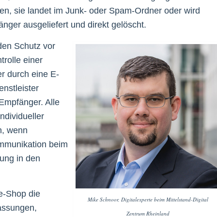
en, sie landet im Junk- oder Spam-Ordner oder wird
nger ausgeliefert und direkt gelöscht.
den Schutz vor
rolle einer
r durch eine E-
nstleister
 Empfänger. Alle
ndividueller
h, wenn
ommunikation beim
lung in den
e-Shop die
Mike Schnoor, Digitalexperte beim Mittelstand-Digital
assungen,
Zentrum Rheinland