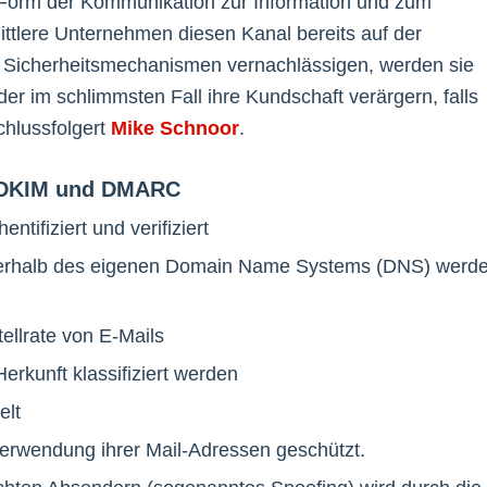
e Form der Kommunikation zur Information und zum
ttlere Unternehmen diesen Kanal bereits auf der
e Sicherheitsmechanismen vernachlässigen, werden sie
er im schlimmsten Fall ihre Kundschaft verärgern, falls
chlussfolgert
Mike Schnoor
.
, DKIM und DMARC
tifiziert und verifiziert
ußerhalb des eigenen Domain Name Systems (DNS) werd
tellrate von E-Mails
erkunft klassifiziert werden
elt
erwendung ihrer Mail-Adressen geschützt.