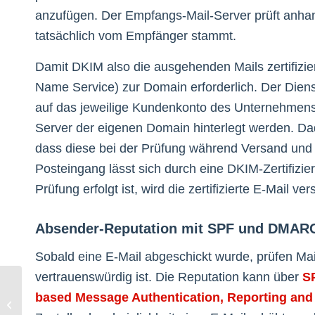
anzufügen. Der Empfangs-Mail-Server prüft anhan
tatsächlich vom Empfänger stammt.
Damit DKIM also die ausgehenden Mails zertifizi
Name Service) zur Domain erforderlich. Der Diens
auf das jeweilige Kundenkonto des Unternehmen
Server der eigenen Domain hinterlegt werden. Dad
dass diese bei der Prüfung während Versand und Erh
Posteingang lässt sich durch eine DKIM-Zertifizie
Prüfung erfolgt ist, wird die zertifizierte E-Mail ve
Absender-Reputation mit SPF und DMAR
Sobald eine E-Mail abgeschickt wurde, prüfen Mai
vertrauenswürdig ist. Die Reputation kann über
S
Investitionsbedarf: 70
based Message Authentication, Reporting an
Milliarden Euro pro Jahr
für digitalen und