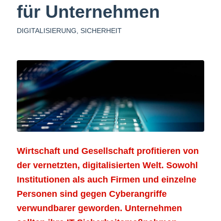
für Unternehmen
DIGITALISIERUNG
,
SICHERHEIT
Wirtschaft und Gesellschaft profitieren von
der vernetzten, digitalisierten Welt. Sowohl
Institutionen als auch Firmen und einzelne
Personen sind gegen Cyberangriffe
verwundbarer geworden. Unternehmen