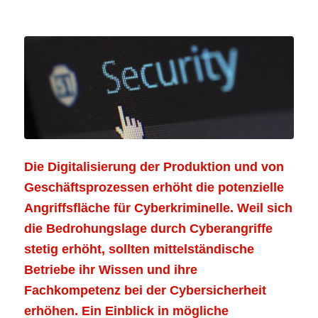
Die Digitalisierung der Produktion und von
Geschäftsprozessen erhöht die potenzielle
Angriffsfläche für Cyberkriminelle. Weil sich
die Bedrohungslage durch Cyberangriffe
stetig erhöht, sollten mittelständische
Betriebe ihr Wissen und ihre
Fachkompetenz bei der Cybersicherheit
erhöhen. Ein Einblick in mögliche