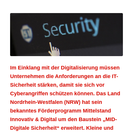
Im Einklang mit der Digitalisierung müssen
Unternehmen die Anforderungen an die IT-
Sicherheit stärken, damit sie sich vor
Cyberangriffen schützen können. Das Land
Nordrhein-Westfalen (NRW) hat sein
bekanntes Förderprogramm Mittelstand
Innovativ & Digital um den Baustein „MID-
Digitale Sicherheit“ erweitert. Kleine und