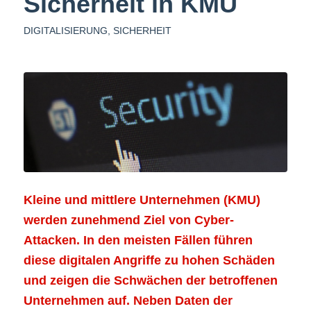
Sicherheit in KMU
DIGITALISIERUNG
,
SICHERHEIT
Kleine und mittlere Unternehmen (KMU)
werden zunehmend Ziel von Cyber-
Attacken. In den meisten Fällen führen
diese digitalen Angriffe zu hohen Schäden
und zeigen die Schwächen der betroffenen
Unternehmen auf. Neben Daten der