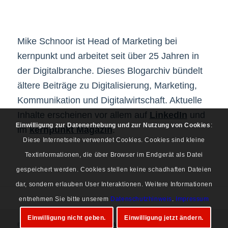
Mike Schnoor ist Head of Marketing bei
kernpunkt und arbeitet seit über 25 Jahren in
der Digitalbranche. Dieses Blogarchiv bündelt
ältere Beiträge zu Digitalisierung, Marketing,
Kommunikation und Digitalwirtschaft. Aktuelle
Inhalte erscheinen vor allem auf
LinkedIn
und
Einwilligung zur Datenerhebung und zur Nutzung von Cookies
:
im
kernpunkt Magazin
.
Diese Internetseite verwendet Cookies. Cookies sind kleine
Textinformationen, die über Browser im Endgerät als Datei
gespeichert werden. Cookies stellen keine schadhaften Dateien
dar, sondern erlauben User Interaktionen. Weitere Informationen
entnehmen Sie bitte unserem
Datenschutzhinweis
.
Impressum
Einwilligung nicht geben.
Einwilligung jetzt ändern.
© Copyright 1997-2026 Mike Schnoor. Alle Rechte vorbehalten.