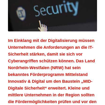
Im Einklang mit der Digitalisierung müssen
Unternehmen die Anforderungen an die IT-
Sicherheit stärken, damit sie sich vor
Cyberangriffen schützen können. Das Land
Nordrhein-Westfalen (NRW) hat sein
bekanntes Förderprogramm Mittelstand
Innovativ & Digital um den Baustein „MID-
Digitale Sicherheit“ erweitert. Kleine und
mittlere Unternehmen in der Region sollten
die Fördermöglichkeiten prüfen und vor den