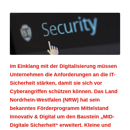
Im Einklang mit der Digitalisierung müssen
Unternehmen die Anforderungen an die IT-
Sicherheit stärken, damit sie sich vor
Cyberangriffen schützen können. Das Land
Nordrhein-Westfalen (NRW) hat sein
bekanntes Förderprogramm Mittelstand
Innovativ & Digital um den Baustein „MID-
Digitale Sicherheit“ erweitert. Kleine und