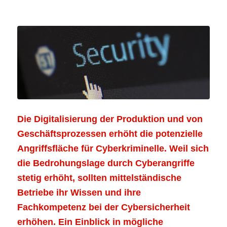
Die Digitalisierung der Produktion und von
Geschäftsprozessen erhöht die potenzielle
Angriffsfläche für Cyberkriminelle. Weil sich
die Bedrohungslage durch Cyberangriffe
stetig erhöht, sollten mittelständische
Betriebe ihr Wissen und ihre
Fachkompetenz bei der Cybersicherheit
erhöhen. Ein Einblick in mögliche