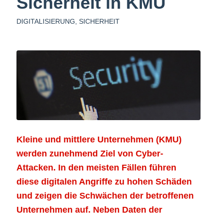
Sicherheit in KMU
DIGITALISIERUNG
,
SICHERHEIT
Kleine und mittlere Unternehmen (KMU)
werden zunehmend Ziel von Cyber-
Attacken. In den meisten Fällen führen
diese digitalen Angriffe zu hohen Schäden
und zeigen die Schwächen der betroffenen
Unternehmen auf. Neben Daten der