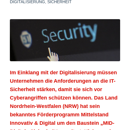
DIGITALISIERUNG
,
SICHERHEIT
Im Einklang mit der Digitalisierung müssen
Unternehmen die Anforderungen an die IT-
Sicherheit stärken, damit sie sich vor
Cyberangriffen schützen können. Das Land
Nordrhein-Westfalen (NRW) hat sein
bekanntes Förderprogramm Mittelstand
Innovativ & Digital um den Baustein „MID-