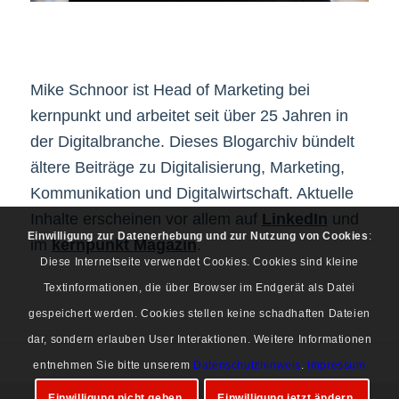
Mike Schnoor ist Head of Marketing bei
kernpunkt und arbeitet seit über 25 Jahren in
der Digitalbranche. Dieses Blogarchiv bündelt
ältere Beiträge zu Digitalisierung, Marketing,
Kommunikation und Digitalwirtschaft. Aktuelle
Inhalte erscheinen vor allem auf
LinkedIn
und
Einwilligung zur Datenerhebung und zur Nutzung von Cookies
:
im
kernpunkt Magazin
.
Diese Internetseite verwendet Cookies. Cookies sind kleine
Textinformationen, die über Browser im Endgerät als Datei
gespeichert werden. Cookies stellen keine schadhaften Dateien
dar, sondern erlauben User Interaktionen. Weitere Informationen
entnehmen Sie bitte unserem
Datenschutzhinweis
.
Impressum
Einwilligung nicht geben.
Einwilligung jetzt ändern.