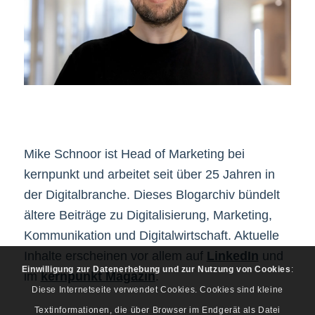
Mike Schnoor ist Head of Marketing bei
kernpunkt und arbeitet seit über 25 Jahren in
der Digitalbranche. Dieses Blogarchiv bündelt
ältere Beiträge zu Digitalisierung, Marketing,
Kommunikation und Digitalwirtschaft. Aktuelle
Inhalte erscheinen vor allem auf
LinkedIn
und
Einwilligung zur Datenerhebung und zur Nutzung von Cookies
:
im
kernpunkt Magazin
.
Diese Internetseite verwendet Cookies. Cookies sind kleine
Textinformationen, die über Browser im Endgerät als Datei