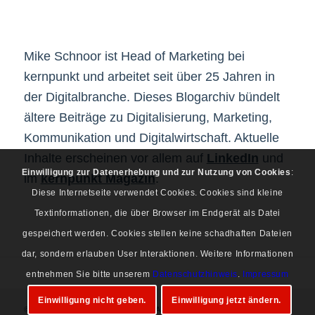
Mike Schnoor ist Head of Marketing bei
kernpunkt und arbeitet seit über 25 Jahren in
der Digitalbranche. Dieses Blogarchiv bündelt
ältere Beiträge zu Digitalisierung, Marketing,
Kommunikation und Digitalwirtschaft. Aktuelle
Inhalte erscheinen vor allem auf
LinkedIn
und
Einwilligung zur Datenerhebung und zur Nutzung von Cookies
:
im
kernpunkt Magazin
.
Diese Internetseite verwendet Cookies. Cookies sind kleine
Textinformationen, die über Browser im Endgerät als Datei
gespeichert werden. Cookies stellen keine schadhaften Dateien
dar, sondern erlauben User Interaktionen. Weitere Informationen
entnehmen Sie bitte unserem
Datenschutzhinweis
.
Impressum
Einwilligung nicht geben.
Einwilligung jetzt ändern.
© Copyright 1997-2026 Mike Schnoor. Alle Rechte vorbehalten.