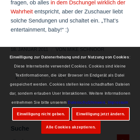
fragen, ob alles
in dem Dschungel wirklich der
Wahrheit
entspricht, aber der Zuschauer liebt
solche Sendungen und schaltet ein. „That’s
entertainment, baby!“ :)
/
18. JANUAR 2011
VON
MIKE SCHNOOR
Einwilligung zur Datenerhebung und zur Nutzung von Cookies
:
Diese Internetseite verwendet Cookies. Cookies sind kleine
Textinformationen, die über Browser im Endgerät als Datei
1
2
3
›
»
Seite 1 von 8
gespeichert werden. Cookies stellen keine schadhaften Dateien
dar, sondern erlauben User Interaktionen. Weitere Informationen
entnehmen Sie bitte unserem
Datenschutzhinweis
.
Impressum
Einwilligung nicht geben.
Einwilligung jetzt ändern.
Suche
Alle Cookies akzeptieren.