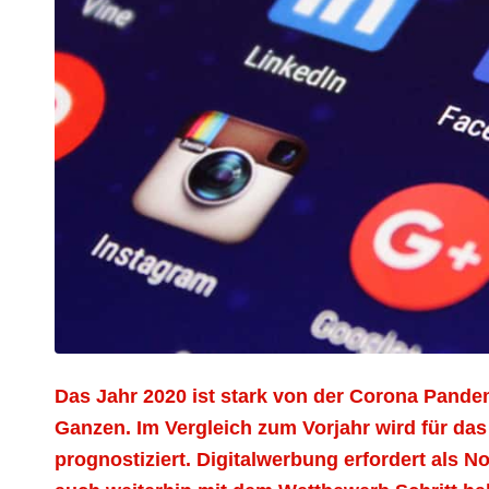
Das Jahr 2020 ist stark von der Corona Pandem
Ganzen. I
m Vergleich zum Vorjahr wird f
ür das
prognostiziert. Digitalwerbung erfordert als 