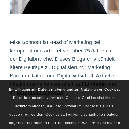
Mike Schnoor ist Head of Marketing bei
kernpunkt und arbeitet seit über 25 Jahren in
der Digitalbranche. Dieses Blogarchiv bündelt
ältere Beiträge zu Digitalisierung, Marketing,
Kommunikation und Digitalwirtschaft. Aktuelle
Inhalte erscheinen vor allem auf
LinkedIn
und
Einwilligung zur Datenerhebung und zur Nutzung von Cookies
:
im
kernpunkt Magazin
.
Diese Internetseite verwendet Cookies. Cookies sind kleine
Textinformationen, die über Browser im Endgerät als Datei
gespeichert werden. Cookies stellen keine schadhaften Dateien
dar, sondern erlauben User Interaktionen. Weitere Informationen