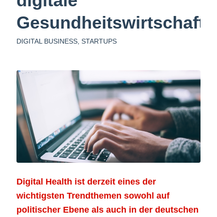
digitale
Gesundheitswirtschaft
DIGITAL BUSINESS
,
STARTUPS
Digital Health ist derzeit eines der
wichtigsten Trendthemen sowohl auf
politischer Ebene
als auch in der deutschen