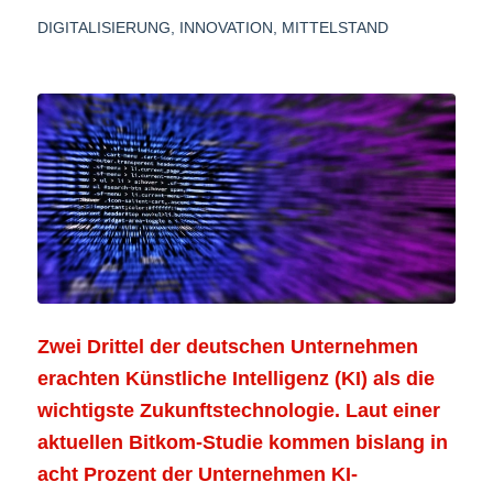
DIGITALISIERUNG
,
INNOVATION
,
MITTELSTAND
Zwei Drittel der deutschen Unternehmen
erachten Künstliche Intelligenz (KI) als die
wichtigste Zukunftstechnologie. Laut einer
aktuellen Bitkom-Studie kommen bislang in
acht Prozent der Unternehmen KI-