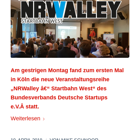
Am gestrigen Montag fand zum ersten Mal
in Köln die neue Veranstaltungsreihe
„NRWalley â€“ Startbahn West“ des
Bundesverbands Deutsche Startups
e.V.
Â statt.
Weiterlesen