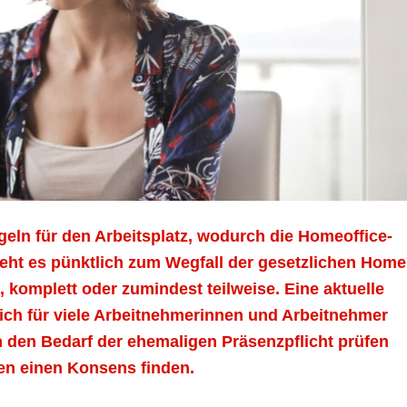
eln für den Arbeitsplatz, wodurch die Homeoffice-
e geht es pünktlich zum Wegfall der gesetzlichen Home
, komplett oder zumindest teilweise. Eine aktuelle
sich für viele Arbeitnehmerinnen und Arbeitnehmer
n den Bedarf der ehemaligen Präsenzpflicht prüfen
en einen Konsens finden.