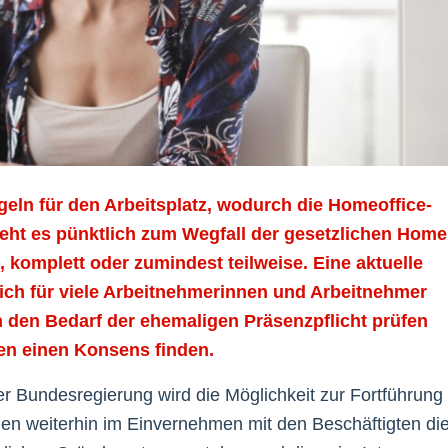
eln für den Arbeitsplatz, wodurch die Homeoffice-
e geht es pünktlich zum Wegfall der gesetzlichen Home
, komplett oder zumindest teilweise. Eine aktuelle
sich für viele Arbeitnehmerinnen und Arbeitnehmer
n den Bedarf der ehemaligen Präsenzpflicht prüfen
en einen Konsens finden.
r Bundesregierung wird die Möglichkeit zur Fortführung
nen weiterhin im Einvernehmen mit den Beschäftigten di