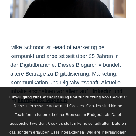
Mike Schnoor ist Head of Marketing bei
kernpunkt und arbeitet seit über 25 Jahren in
der Digitalbranche. Dieses Blogarchiv bündelt
ältere Beiträge zu Digitalisierung, Marketing,
Kommunikation und Digitalwirtschaft. Aktuelle
Inhalte erscheinen vor allem auf
LinkedIn
und
Einwilligung zur Datenerhebung und zur Nutzung von Cookies
:
im
kernpunkt Magazin
.
Diese Internetseite verwendet Cookies. Cookies sind kleine
Textinformationen, die über Browser im Endgerät als Datei
gespeichert werden. Cookies stellen keine schadhaften Dateien
dar, sondern erlauben User Interaktionen. Weitere Informationen