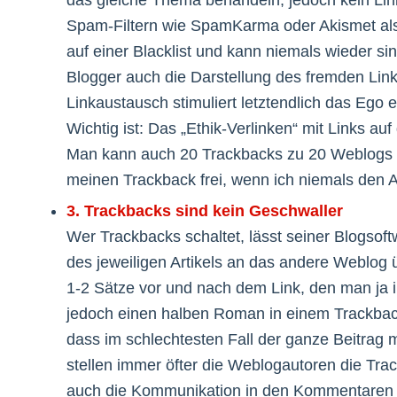
das gleiche Thema behandeln, jedoch kein Li
Spam-Filtern wie SpamKarma oder Akismet al
auf einer Blacklist und kann niemals wieder s
Blogger auch die Darstellung des fremden Lin
Linkaustausch stimuliert letztendlich das Ego 
Wichtig ist: Das „Ethik-Verlinken“ mit Links au
Man kann auch 20 Trackbacks zu 20 Weblogs 
meinen Trackback frei, wenn ich niemals den A
3. Trackbacks sind kein Geschwaller
Wer Trackbacks schaltet, lässt seiner Blogsoft
des jeweiligen Artikels an das andere Weblog ü
1-2 Sätze vor und nach dem Link, den man ja i
jedoch einen halben Roman in einem Trackback
dass im schlechtesten Fall der ganze Beitrag m
stellen immer öfter die Weblogautoren die Track
auch die Kommunikation in den Kommentaren rec