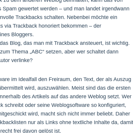
nk zu dem anderen Weblog beinhalten, kann das von
s Spam gewertet werden – und man landet irgendwann
innvolle Trackbacks schalten. Nebenbei möchte ein
ks via Trackback honoriert bekommen – der
eines Bloggers.
f das Blog, das man mit Trackback ansteuert, ist wichtig.
zum Thema „ABC“ setzen, aber wer schaltet dann
utor verlinke?
ware im Idealfall den Freiraum, den Text, der als Auszug
bermittelt wird, auszuwählen. Meist sind das die ersten
nnerhalb des Artikels auf das andere Weblog setzt. Wer
 schreibt oder seine Weblogsoftware so konfiguriert,
itgeschickt wird, macht sich nicht immer beliebt. Daher
backlisten nur als Links ohne textliche Inhalte da, dami
ht frei davon gelöst ist.