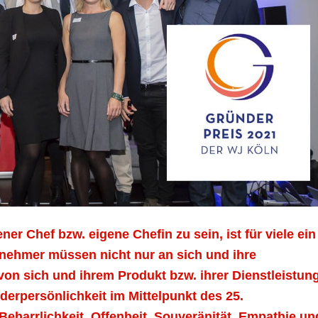
r Chef bzw. eigene Chefin zu sein, ist für viele ein
ehmer müssen nicht nur an sich und ihre
on sich und ihrem Produkt bzw. ihrer Dienstleistun
erpersönlichkeit im Mittelpunkt des 25.
Beharrlichkeit, Offenheit, Souveränität, Empathie un