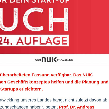
 überarbeiteten Fassung verfügbar. Das NUK-
enen Geschäftskonzeptes helfen und die Planung und
tartups erleichtern.
Entwicklung unseres Landes hängt nicht zuletzt davon ab,
tzungschancen haben“, betont
Prof. Dr. Andreas