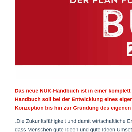
Das neue NUK-Handbuch ist in einer komplett
Handbuch soll bei der Entwicklung eines eig
Konzeption bis hin zur Gründung des eigenen S
„Die Zukunftsfähigkeit und damit wirtschaftliche 
dass Menschen gute Ideen und gute Ideen Umse