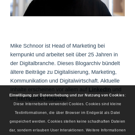
Mike Schnoor ist Head of Marketing bei
kernpunkt und arbeitet seit über 25 Jahren in
der Digitalbranche. Dieses Blogarchiv bündelt
ältere Beiträge zu Digitalisierung, Marketing,
Kommunikation und Digitalwirtschaft. Aktuelle
Inhalte erscheinen vor allem auf
LinkedIn
und
Einwilligung zur Datenerhebung und zur Nutzung von Cookies
:
im
kernpunkt Magazin
.
Diese Internetseite verwendet Cookies. Cookies sind kleine
Textinformationen, die über Browser im Endgerät als Datei
gespeichert werden. Cookies stellen keine schadhaften Dateien
dar, sondern erlauben User Interaktionen. Weitere Informationen