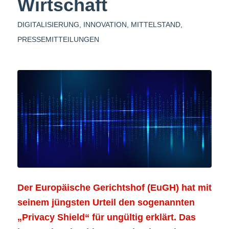
Wirtschaft
DIGITALISIERUNG
,
INNOVATION
,
MITTELSTAND
,
PRESSEMITTEILUNGEN
Der Europäische Gerichtshof (EuGH) hat mit
seinem jüngsten Urteil den sogenannten
„Privacy Shield“ für ungültig erklärt. Das