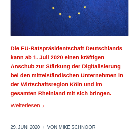
Die EU-Ratspräsidentschaft Deutschlands
kann ab 1. Juli 2020 einen kräftigen
Anschub zur Stärkung der Digitalisierung
bei den mittelständischen Unternehmen in
der Wirtschaftsregion Köln und im
gesamten Rheinland mit sich bringen.
Weiterlesen
/
29. JUNI 2020
VON
MIKE SCHNOOR