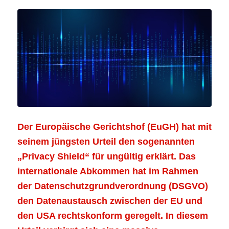
Der Europäische Gerichtshof (EuGH) hat mit
seinem jüngsten Urteil den sogenannten
„Privacy Shield“ für ungültig erklärt. Das
internationale Abkommen hat im Rahmen
der Datenschutzgrundverordnung (DSGVO)
den Datenaustausch zwischen der EU und
den USA rechtskonform geregelt. In diesem