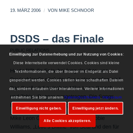
/
19. MÄRZ 2006
VON
MIKE SCHNOOR
DSDS – das Finale
PUBLIC RELATIONS
Einwilligung zur Datenerhebung und zur Nutzung von Cookies
:
Diese Internetseite verwendet Cookies. Cookies sind kleine
Heute fällt die Entscheidung darüber, wer
Textinformationen, die über Browser im Endgerät als Datei
Deutschland’s nächster Superstar werden wird.
gespeichert werden. Cookies stellen keine schadhaften Dateien
Das Duell wird zwischen Mike Leon Grosch
dar, sondern erlauben User Interaktionen. Weitere Informationen
und Tobias Regner ausgetragen. Die Songs
entnehmen Sie bitte unserem
Datenschutzhinweis
.
Impressum
heute Abend werden folgende Sein:
Einwilligung nicht geben.
Einwilligung jetzt ändern.
Mike Leon Grosch: „Angels“ von Robbie
Alle Cookies akzeptieren.
Williams, „Love’s Divine“ von Seal und den für