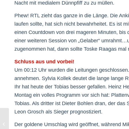
Nacht mit medialem Dünnpfiff zu zu müllen.
Phew! RTL zieht das ganze in die Länge. Die Ank
laufen sollte, hat sich nicht bewahrheitet. Es ist m
einen Countdown von drei mageren Minuten, bis d
einer weiteren Session von „Gelaber“ umrahmt…u
zugenommen hat, dann sollte Toske Raagas mal na
Schluss aus und vorbei!
Um 00:12 Uhr wurden die Leitungen geschlossen. L
annehmen. Sylvia Kollek deutet die lange lange 
Ihr hat heute der Tobias besser gefallen. Heinz
Montag ein volles Programm vor sich hat: Platten
Tobias. Als dritter ist Dieter Bohlen dran, der das
Leon Grosch als Sieger prognostiziert.
DSDS – das Finale
Der goldene Umschlag wird geöffnet, während M