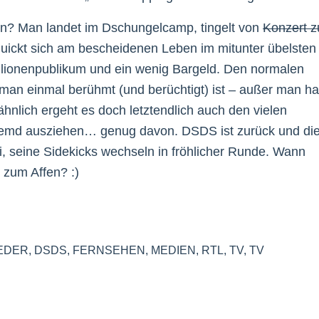
ein? Man landet im Dschungelcamp, tingelt von
Konzert z
ickt sich am bescheidenen Leben im mitunter übelsten
Millionenpublikum und ein wenig Bargeld. Den normalen
an einmal berühmt (und berüchtigt) ist – außer man ha
nlich ergeht es doch letztendlich auch den vielen
 Hemd ausziehen… genug davon. DSDS ist zurück und di
i, seine Sidekicks wechseln in fröhlicher Runde. Wann
 zum Affen? :)
EDER
,
DSDS
,
FERNSEHEN
,
MEDIEN
,
RTL
,
TV
,
TV