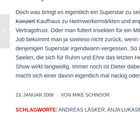
Doch was bringt es eigentlich ein Superstar zu s
Konzert
Kaufhaus zu Heimwerkermärkten und erqu
Vertragsfrust. Oder man futtert Insekten für ein 
Im Quotenkeller gibt es nur das Aus
Job bekommt man ja sowieso nicht zurück, wenn m
denjenigen Superstar irgendwann vergessen. So äh
Seelen, die sich für Ruhm und Ehre das letzten
Show wirkt langweilig. Immer noch ist Dieter dabe
macht sich einer davon eigentlich mal nackig oder
/
23. JANUAR 2008
VON
MIKE SCHNOOR
SCHLAGWORTE:
ANDREAS LÄSKER
,
ANJA LUKAS