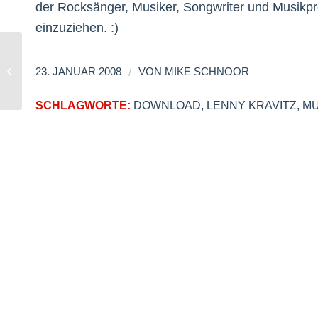
der Rocksänger, Musiker, Songwriter und Musikp
einzuziehen. :)
Deutschland sucht den Superstar
/
23. JANUAR 2008
VON
MIKE SCHNOOR
2008
SCHLAGWORTE:
DOWNLOAD
,
LENNY KRAVITZ
,
MU