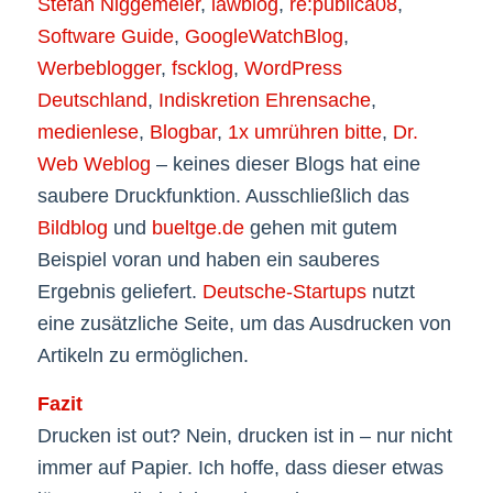
Stefan Niggemeier
,
lawblog
,
re:publica08
,
Software Guide
,
GoogleWatchBlog
,
Werbeblogger
,
fscklog
,
WordPress
Deutschland
,
Indiskretion Ehrensache
,
medienlese
,
Blogbar
,
1x umrühren bitte
,
Dr.
Web Weblog
– keines dieser Blogs hat eine
saubere Druckfunktion. Ausschließlich das
Bildblog
und
bueltge.de
gehen mit gutem
Beispiel voran und haben ein sauberes
Ergebnis geliefert.
Deutsche-Startups
nutzt
eine zusätzliche Seite, um das Ausdrucken von
Artikeln zu ermöglichen.
Fazit
Drucken ist out? Nein, drucken ist in – nur nicht
immer auf Papier. Ich hoffe, dass dieser etwas