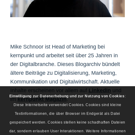
Mike Schnoor ist Head of Marketing bei
kernpunkt und arbeitet seit über 25 Jahren in
der Digitalbranche. Dieses Blogarchiv bündelt
ältere Beiträge zu Digitalisierung, Marketing,
Kommunikation und Digitalwirtschaft. Aktuelle
Inhalte erscheinen vor allem auf
LinkedIn
und
Einwilligung zur Datenerhebung und zur Nutzung von Cookies
:
im
kernpunkt Magazin
.
Diese Internetseite verwendet Cookies. Cookies sind kleine
Textinformationen, die über Browser im Endgerät als Datei
gespeichert werden. Cookies stellen keine schadhaften Dateien
dar, sondern erlauben User Interaktionen. Weitere Informationen