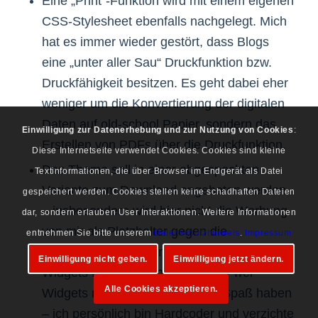
Eine „Print“-Funktion wird mit einem eigenen
CSS-Stylesheet ebenfalls nachgelegt. Mich
hat es immer wieder gestört, dass Blogs
eine „unter aller Sau“ Druckfunktion bzw.
Druckfähigkeit besitzen. Es geht dabei eher
weniger um die Konvertierung der digitalen
Daten auf old-school Papier, sondern das
Einwilligung zur Datenerhebung und zur Nutzung von Cookies
:
Erstellen von PDFs über die Druckfunktion.
Diese Internetseite verwendet Cookies. Cookies sind kleine
Das Theme soll in einer abgespeckten
Textinformationen, die über Browser im Endgerät als Datei
Variante zum Download angeboten werden
gespeichert werden. Cookies stellen keine schadhaften Dateien
– insbesondere wird hier nicht die Werbung
dar, sondern erlauben User Interaktionen. Weitere Informationen
von mir als Platzhalter gegen die
entnehmen Sie bitte unserem
Datenschutzhinweis
.
Impressum
Langeweile eingeblendet, sondern auf
Einwilligung nicht geben.
Einwilligung jetzt ändern.
Widgets für die Sidebar gesetzt – wer
Alle Cookies akzeptieren.
Widgets mag, soll damit seinen Spaß haben
– ich persönlich bin Hardcoder und verzichte