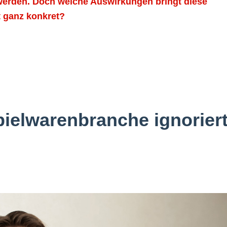
erden. Doch welche Auswirkungen bringt diese
t ganz konkret?
pielwarenbranche ignorier