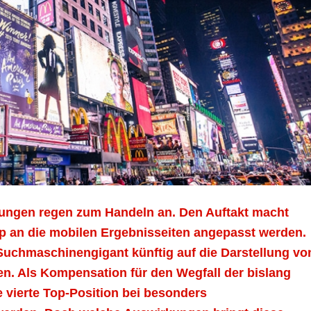
rungen regen zum Handeln an. Den Auftakt macht
 an die mobilen Ergebnisseiten angepasst werden.
Suchmaschinengigant künftig auf die Darstellung vo
en. Als Kompensation für den Wegfall der bislang
vierte Top-Position bei besonders