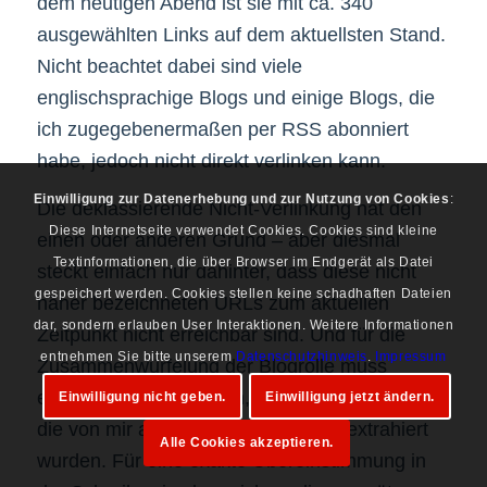
dem heutigen Abend ist sie mit ca. 340
ausgewählten Links auf dem aktuellsten Stand.
Nicht beachtet dabei sind viele
englischsprachige Blogs und einige Blogs, die
ich zugegebenermaßen per RSS abonniert
habe, jedoch nicht direkt verlinken kann.
Einwilligung zur Datenerhebung und zur Nutzung von Cookies
:
Die deklassierende Nicht-Verlinkung hat den
Diese Internetseite verwendet Cookies. Cookies sind kleine
einen oder anderen Grund – aber diesmal
Textinformationen, die über Browser im Endgerät als Datei
steckt einfach nur dahinter, dass diese nicht
gespeichert werden. Cookies stellen keine schadhaften Dateien
näher bezeichneten URLs zum aktuellen
dar, sondern erlauben User Interaktionen. Weitere Informationen
Zeitpunkt nicht erreichbar sind. Und für die
entnehmen Sie bitte unserem
Datenschutzhinweis
.
Impressum
Zusammenwürfelung der Blogrolle muss
ebenfalls betont werden, dass die Daten über
Einwilligung nicht geben.
Einwilligung jetzt ändern.
die von mir abonnierten RSS URLs extrahiert
Alle Cookies akzeptieren.
wurden. Für eine exakte Übereinstimmung in