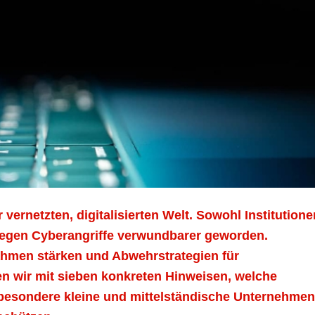
 vernetzten, digitalisierten Welt. Sowohl Institutione
gegen Cyberangriffe verwundbarer geworden.
ahmen stärken und Abwehrstrategien für
en wir mit sieben konkreten Hinweisen, welche
esondere kleine und mittelständische Unternehmen