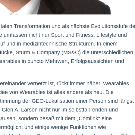
italen Transformation und als nächste Evolutionsstufe d
mfassen nicht nur Sport und Fitness, Lifestyle und
auf und in medizintechnische Strukturen. In einem
Mücke, Sturm & Company (MS&C) die unterschiedlichen
rables in puncto Mehrwert, Erfolgsaussichten und
tereinander vernetzt ist, rückt immer näher. Wearables
Idee von Wearables ist alles andere als neu. Die
immung der GEO-Lokalisation einer Person sind längst
k Glen A. Larson nicht nur im selbstfahrenden und
ausen, sondern besaß mit dem „Comlink“ eine
 ermöglicht und einige wenige Funktionen wie