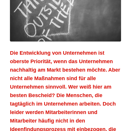
Die Entwicklung von Unternehmen ist
oberste Priorität, wenn das Unternehmen
nachhaltig am Markt bestehen möchte. Aber
nicht alle Maßnahmen sind für alle
Unternehmen sinnvoll. Wer weiß hier am
besten Bescheid? Die Menschen, die
tagtäglich im Unternehmen arbeiten. Doch
leider werden Mitarbeiterinnen und
Mitarbeiter häufig nicht in den
Ideenfindungsprozess mit einbezogen, die