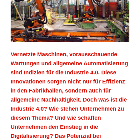
Vernetzte Maschinen, vorausschauende
Wartungen und allgemeine Automatisierung
sind Indizien für die Industrie 4.0. Diese
Innovationen sorgen nicht nur für Effizienz
in den Fabrikhallen, sondern auch für
allgemeine Nachhaltigkeit. Doch was ist die
Industrie 4.0? Wie stehen Unternehmen zu
diesem Thema? Und wie schaffen
Unternehmen den Einstieg in die
Digitalisierung? Das Potenzial bei