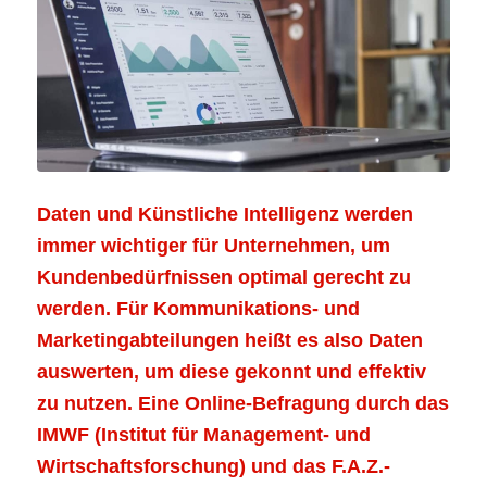
Daten und Künstliche Intelligenz werden
immer wichtiger für Unternehmen, um
Kundenbedürfnissen optimal gerecht zu
werden. Für Kommunikations- und
Marketingabteilungen heißt es also Daten
auswerten, um diese gekonnt und effektiv
zu nutzen. Eine Online-Befragung durch das
IMWF
(Institut für Management- und
Wirtschaftsforschung) und das F.A.Z.-