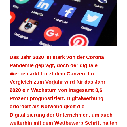
Das Jahr 2020 ist stark von der Corona
Pandemie geprägt, doch der digitale
Werbemarkt trotzt dem Ganzen. I
m
Vergleich zum Vorjahr wird f
ür das Jahr
2020 ein Wachstum von insgesamt 8,6
Prozent prognostiziert. Digitalwerbung
erfordert als Notwendigkeit die
Digitalisierung der Unternehmen, um auch
weiterhin mit dem Wettbewerb Schritt halten