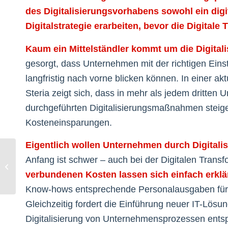
des Digitalisierungsvorhabens sowohl ein digit
Digitalstrategie erarbeiten, bevor die Digital
Kaum ein Mittelständler kommt um die Digital
gesorgt, dass Unternehmen mit der richtigen Einste
langfristig nach vorne blicken können. In einer ak
Steria zeigt sich, dass in mehr als jedem dritten
durchgeführten Digitalisierungsmaßnahmen steig
Kosteneinsparungen.
Eigentlich wollen Unternehmen durch Digitali
Nach Brexit vorläufig
Anfang ist schwer – auch bei der Digitalen Transf
weiter möglich: Digitaler
Datentransfer in das
verbundenen Kosten lassen sich einfach erklä
Vereinigte...
Know-hows entsprechende Personalausgaben für Da
Gleichzeitig fordert die Einführung neuer IT-Lös
Digitalisierung von Unternehmensprozessen entsp