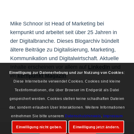
Mike Schnoor ist Head of Marketing bei
kernpunkt und arbeitet seit über 25 Jahren in
der Digitalbranche. Dieses Blogarchiv bündelt
ältere Beiträge zu Digitalisierung, Marketing,
Kommunikation und Digitalwirtschaft. Aktuelle
Inhalte erscheinen vor allem auf
LinkedIn
und
Einwilligung zur Datenerhebung und zur Nutzung von Cookies
:
im
kernpunkt Magazin
.
Diese Internetseite verwendet Cookies. Cookies sind kleine
Textinformationen, die über Browser im Endgerät als Datei
gespeichert werden. Cookies stellen keine schadhaften Dateien
dar, sondern erlauben User Interaktionen. Weitere Informationen
entnehmen Sie bitte unserem
Datenschutzhinweis
.
Impressum
Einwilligung nicht geben.
Einwilligung jetzt ändern.
© Copyright 1997-2026 Mike Schnoor. Alle Rechte vorbehalten.