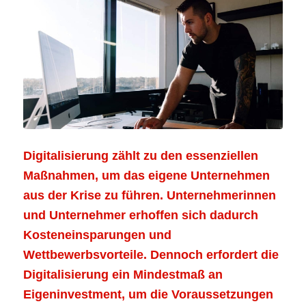
Digitalisierung zählt zu den essenziellen
Maßnahmen, um das eigene Unternehmen
aus der Krise zu führen. Unternehmerinnen
und Unternehmer erhoffen sich dadurch
Kosteneinsparungen und
Wettbewerbsvorteile. Dennoch erfordert die
Digitalisierung ein Mindestmaß an
Eigeninvestment, um die Voraussetzungen