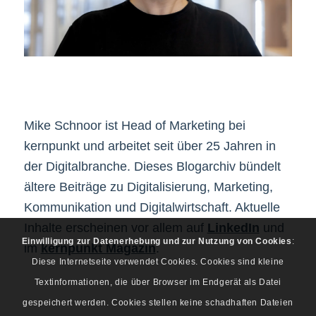
Mike Schnoor ist Head of Marketing bei
kernpunkt und arbeitet seit über 25 Jahren in
der Digitalbranche. Dieses Blogarchiv bündelt
ältere Beiträge zu Digitalisierung, Marketing,
Kommunikation und Digitalwirtschaft. Aktuelle
Inhalte erscheinen vor allem auf
LinkedIn
und
Einwilligung zur Datenerhebung und zur Nutzung von Cookies
:
im
kernpunkt Magazin
.
Diese Internetseite verwendet Cookies. Cookies sind kleine
Textinformationen, die über Browser im Endgerät als Datei
gespeichert werden. Cookies stellen keine schadhaften Dateien